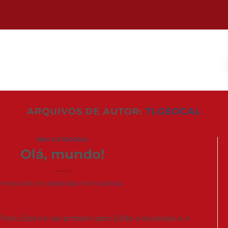
ARQUIVOS DE AUTOR:
TI.GEOCAL
SEM CATEGORIA
Olá, mundo!
PUBLICADO EM
15/06/2026
POR
TI.GEOCAL
ess. Esse é o seu primeiro post. Edite-o ou exclua-o, e