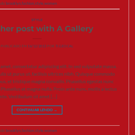
ado
brooklyn
,
fashion
,
style
,
women
STYLE
her post with A Gallery
PUBLICADO EM
16/12/2013
POR
TI.GEOCAL
amet, consectetur adipiscing elit. In sed vulputate massa.
lis ut purus ut, facilisis ultrices nibh. Quisque commodo
us, et tristique magna convallis. Phasellus egestas nunc
 Phasellus et magna nulla. Proin ante nunc, mollis a lectus
ante. Vestibulum sit amet […]
CONTINUAR LENDO
→
ado
brooklyn
,
fashion
,
style
,
women