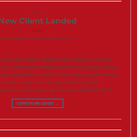
STYLE
New Client Landed
PUBLICADO EM
29/08/2013
POR
TI.GEOCAL
 amet, consectetuer adipiscing elit, sed diam nonummy
t ut laoreet dolore magna aliquam erat volutpat. Ut wisi
quis nostrud exerci tation ullamcorper suscipit lobortis
 commodo consequat. Lorem ipsum dolor sit amet,
ng elit, sed diam nonummy nibh euismod tincidunt […]
CONTINUAR LENDO
→