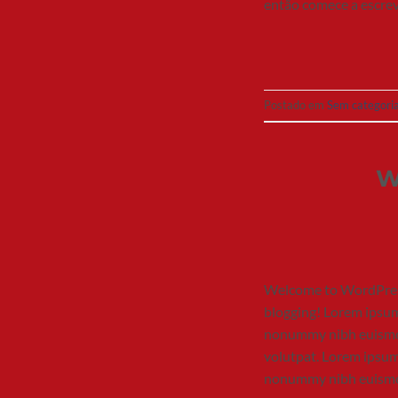
então comece a escrev
Postado em
Sem categori
W
Welcome to WordPress. T
blogging! Lorem ipsum 
nonummy nibh euismod
volutpat. Lorem ipsum 
nonummy nibh euismod