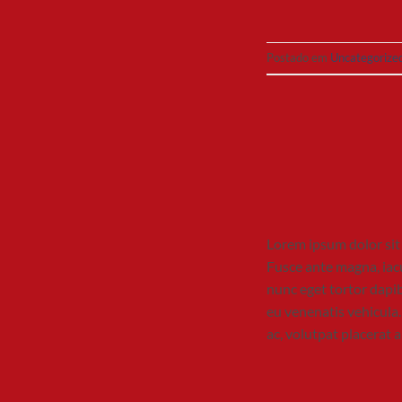
Postado em
Uncategorize
Lorem ipsum dolor sit 
Fusce ante magna, iacu
nunc eget tortor dapib
eu venenatis vehicula.
ac, volutpat placerat 