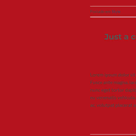
Postado em
Style
Just a 
Lorem ipsum dolor sit 
Fusce ante magna, iacu
nunc eget tortor dapib
eu venenatis vehicula.
ac, volutpat placerat 