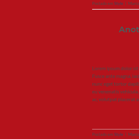
Postado em
Style
|
Marc
Anot
Lorem ipsum dolor sit 
Fusce ante magna, iacu
nunc eget tortor dapib
eu venenatis vehicula.
ac, volutpat placerat 
Postado em
Style
|
Marc