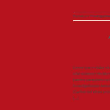
Postado em
Uncategorize
Lorem ipsum dolor sit
nibh euismod tincidun
habent claritatem insit
Investigationes demons
Claritas est etiam pr
[…]