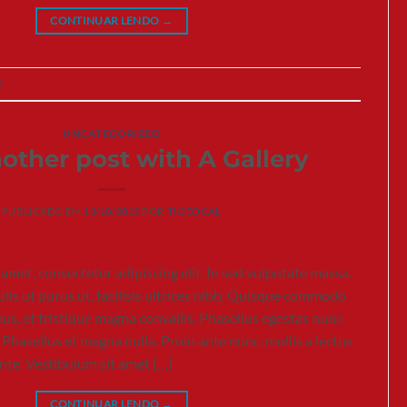
CONTINUAR LENDO
→
d
UNCATEGORIZED
nother post with A Gallery
PUBLICADO EM
13/10/2015
POR
TI.GEOCAL
amet, consectetur adipiscing elit. In sed vulputate massa.
lis ut purus ut, facilisis ultrices nibh. Quisque commodo
us, et tristique magna convallis. Phasellus egestas nunc
 Phasellus et magna nulla. Proin ante nunc, mollis a lectus
ante. Vestibulum sit amet […]
CONTINUAR LENDO
→