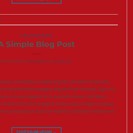
d
UNCATEGORIZED
A Simple Blog Post
PUBLICADO EM
13/10/2015
POR
TI.GEOCAL
 amet, consectetuer adipiscing elit, sed diam nonummy
t ut laoreet dolore magna aliquam erat volutpat.Typi non
am; est usus legentis in iis qui facit eorum claritatem.
traverunt lectores legere me lius quod ii legunt saepius.
ocessus dynamicus Typi non habent claritatem insitam; est
CONTINUAR LENDO
→