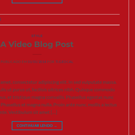
d
STYLE
A Video Blog Post
PUBLICADO EM
01/01/2014
POR
TI.GEOCAL
amet, consectetur adipiscing elit. In sed vulputate massa.
lis ut purus ut, facilisis ultrices nibh. Quisque commodo
us, et tristique magna convallis. Phasellus egestas nunc
 Phasellus et magna nulla. Proin ante nunc, mollis a lectus
ante. Vestibulum sit amet […]
CONTINUAR LENDO
→