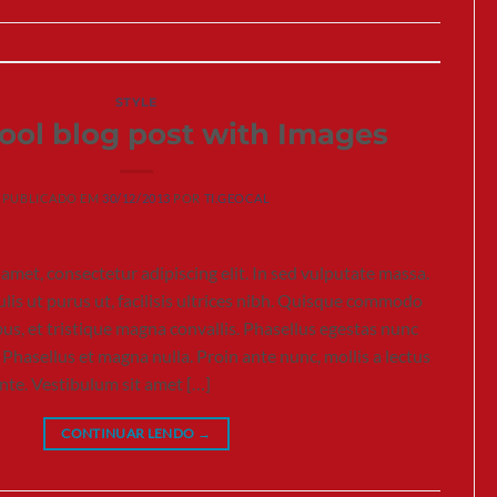
STYLE
cool blog post with Images
PUBLICADO EM
30/12/2013
POR
TI.GEOCAL
amet, consectetur adipiscing elit. In sed vulputate massa.
lis ut purus ut, facilisis ultrices nibh. Quisque commodo
us, et tristique magna convallis. Phasellus egestas nunc
 Phasellus et magna nulla. Proin ante nunc, mollis a lectus
ante. Vestibulum sit amet […]
CONTINUAR LENDO
→