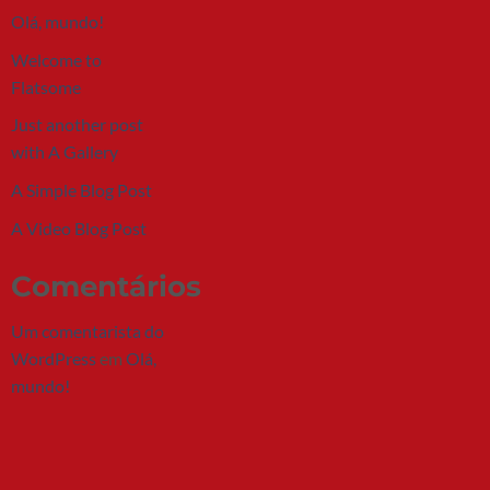
Olá, mundo!
Welcome to
Flatsome
Just another post
with A Gallery
A Simple Blog Post
A Video Blog Post
Comentários
Um comentarista do
WordPress
em
Olá,
mundo!