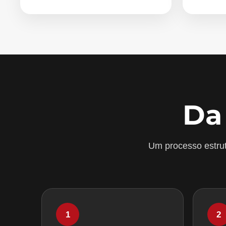
Da
Um processo estrut
1
2