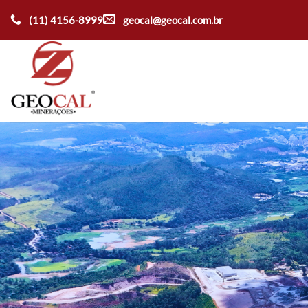
Ir
(11) 4156-8999
geocal@geocal.com.br
para
o
conteúdo