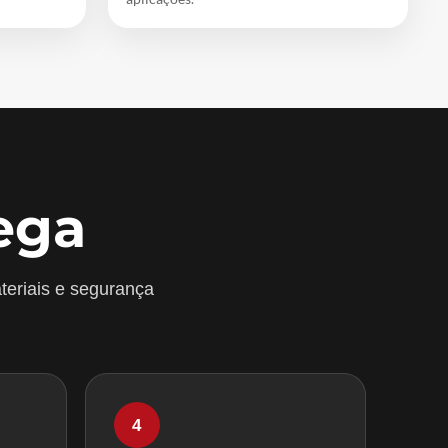
ega
teriais e segurança
4