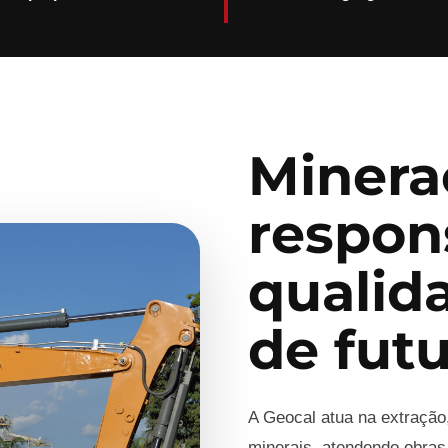
Minera
respon
qualid
de fut
A Geocal atua na extração
minerais, atendendo obras,