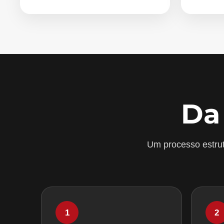
Da
Um processo estrut
1
2