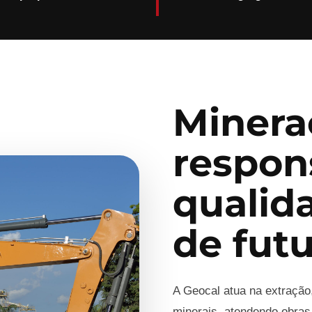
Minera
respon
qualid
de fut
A Geocal atua na extração
minerais, atendendo obras,