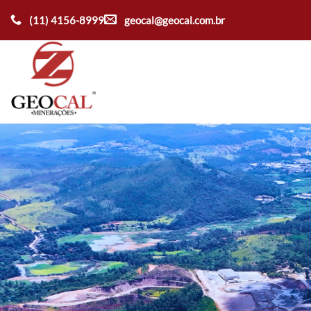
Ir
(11) 4156-8999
geocal@geocal.com.br
para
o
conteúdo