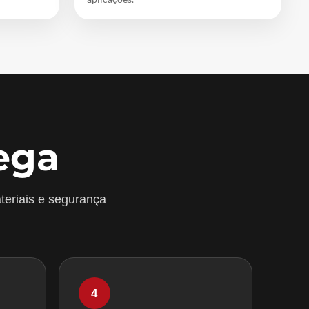
ega
teriais e segurança
4