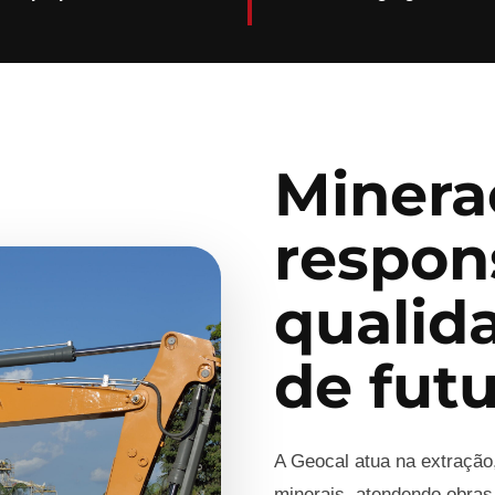
Minera
respon
qualid
de fut
A Geocal atua na extração
minerais, atendendo obras,