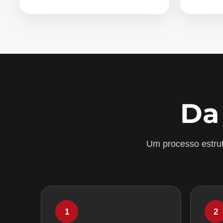
Da
Um processo estrut
1
2