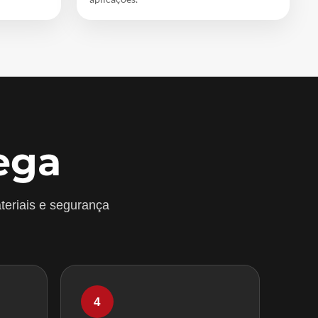
ega
teriais e segurança
4