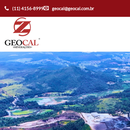
Ir
(11) 4156-8999
geocal@geocal.com.br
para
o
conteúdo