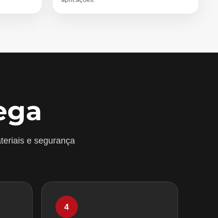
ega
teriais e segurança
4