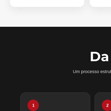
Da
Um processo estrut
1
2