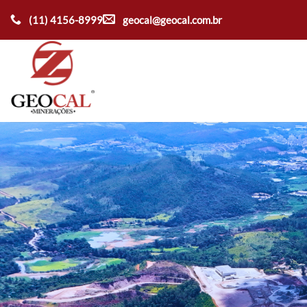
Ir
(11) 4156-8999
geocal@geocal.com.br
para
o
conteúdo