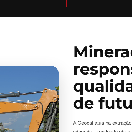
Minera
respon
qualid
de fut
A Geocal atua na extração
minerais, atendendo obras,