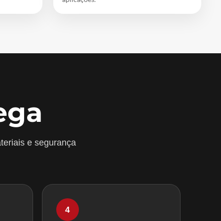
ega
teriais e segurança
4