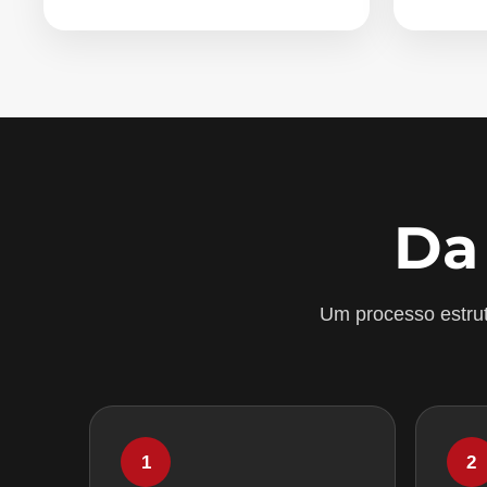
Da
Um processo estrut
1
2