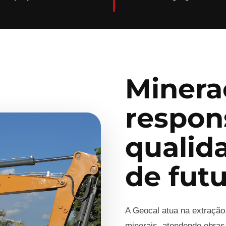
Minera
respon
qualid
de fut
A Geocal atua na extração
minerais, atendendo obras,