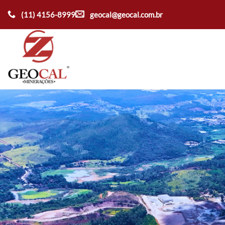
Ir
(11) 4156-8999
geocal@geocal.com.br
para
o
conteúdo