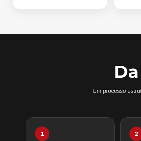
Da
Um processo estrut
1
2