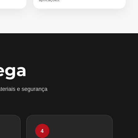
ega
teriais e segurança
4