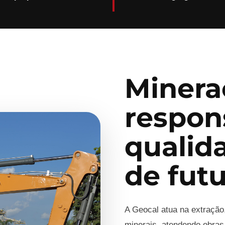
Minera
respon
qualid
de fut
A Geocal atua na extração
minerais, atendendo obras,