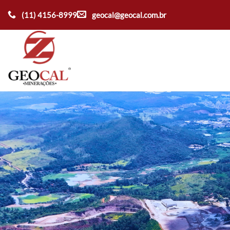
Ir
(11) 4156-8999
geocal@geocal.com.br
para
o
conteúdo