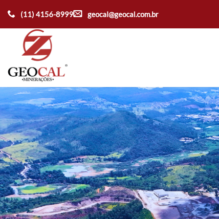
Ir
(11) 4156-8999
geocal@geocal.com.br
para
o
conteúdo