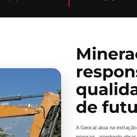
Minera
respon
qualid
de fut
A Geocal atua na extração
minerais, atendendo obras,