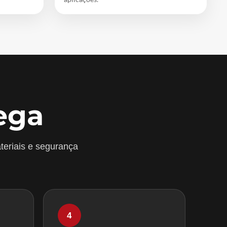
ega
teriais e segurança
4