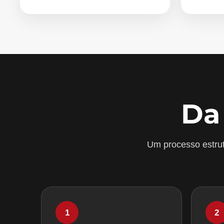
Da
Um processo estrut
1
2