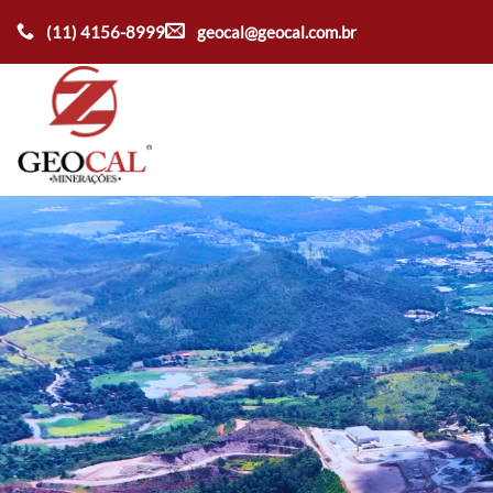
Ir
(11) 4156-8999
geocal@geocal.com.br
para
o
conteúdo