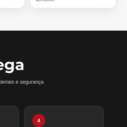
ega
teriais e segurança
4