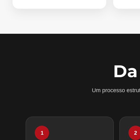
Da
Um processo estrut
1
2