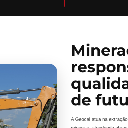
Minera
respon
qualid
de fut
A Geocal atua na extração
minerais, atendendo obras,